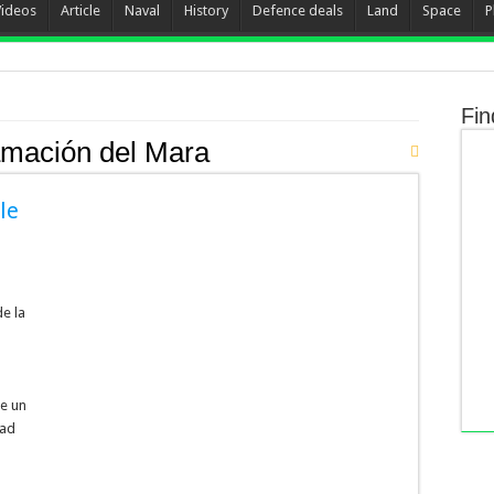
Videos
Article
Naval
History
Defence deals
Land
Space
P
Fin
mación del Mara
le
de la
ue un
dad