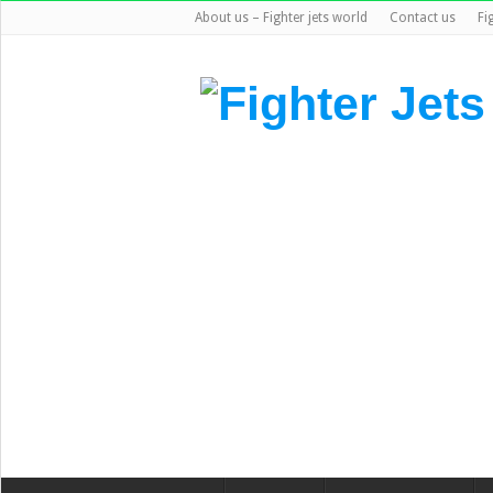
About us – Fighter jets world
Contact us
Fi