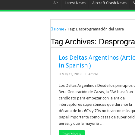
Air
Latest News
Aircraft Crash News
Home
/
Tag:
Desprogramación del Mara
Tag Archives:
Desprogra
Los Deltas Argentinos (Artic
in Spanish )
May 13, 2018
Article
Los Deltas Argentinos Desde los principios 
3era Generación de Cazas, la FAA buscó un
candidato para empezar con la era de
interceptores supersónicos que durante la
década de los 60’s y 70’s no tuvieron más q
papel importante como cazas de superiori
aérea, y que la mayoría …
Read More »