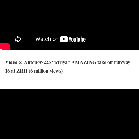
Video 5: Antonov-225 “Mriya” AMAZING take off runway
16 at ZRH (6 million views)