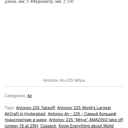
длина, мм: 5 400диаметр, мм: 2 330
Antonov An-225 Mriya
Categories:
Air
Tags:
Antonov 225 Takeoff
,
Antonov 225 World's Largest
AirCraft in Hyderabad
,
Antonov An - 225 - Самый большой
транспортник в мире
,
Antonov-225 "Mriya" AMAZING take off
runway 16 at ZRH
,
Cossack
,
Know Everything about World